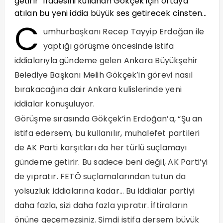
getirir” ifadesini kullanan Gökçek için ortaya
atılan bu yeni iddia büyük ses getirecek cinsten…
C
umhurbaşkanı Recep Tayyip Erdoğan ile
yaptığı görüşme öncesinde istifa
iddialarıyla gündeme gelen Ankara Büyükşehir
Belediye Başkanı Melih Gökçek’in görevi nasıl
bırakacağına dair Ankara kulislerinde yeni
iddialar konuşuluyor.
Görüşme sırasında Gökçek’in Erdoğan’a, “Şu an
istifa edersem, bu kullanılır, muhalefet partileri
de AK Parti karşıtları da her türlü suçlamayı
gündeme getirir. Bu sadece beni değil, AK Parti’yi
de yıpratır. FETÖ suçlamalarından tutun da
yolsuzluk
iddialarına kadar… Bu iddialar partiyi
daha fazla, sizi daha fazla yıpratır. İftiraların
önüne geçemezsiniz. Şimdi istifa dersem büyük