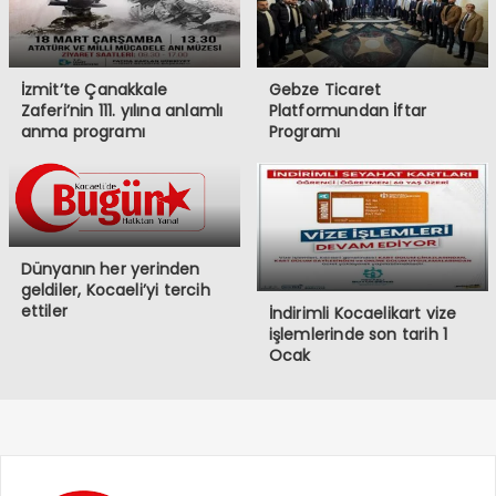
İzmit’te Çanakkale
Gebze Ticaret
Zaferi’nin 111. yılına anlamlı
Platformundan İftar
anma programı
Programı
Dünyanın her yerinden
geldiler, Kocaeli’yi tercih
ettiler
İndirimli Kocaelikart vize
işlemlerinde son tarih 1
Ocak