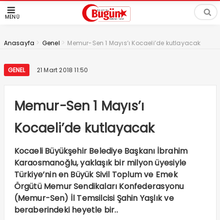
MENÜ
>
>
Anasayfa
Genel
Memur-Sen 1 Mayıs’ı Kocaeli’de kutlayacak
GENEL
21 Mart 2018 11:50
Memur-Sen 1 Mayıs’ı
Kocaeli’de kutlayacak
Kocaeli Büyükşehir Belediye Başkanı İbrahim
Karaosmanoğlu, yaklaşık bir milyon üyesiyle
Türkiye’nin en Büyük Sivil Toplum ve Emek
Örgütü Memur Sendikaları Konfederasyonu
(Memur-Sen) İl Temsilcisi Şahin Yaşlık ve
beraberindeki heyetle bir..