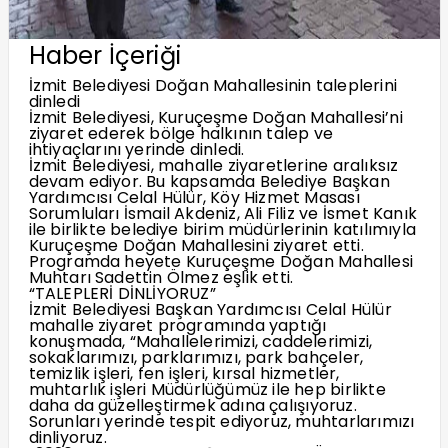
Haber İçeriği
İzmit Belediyesi Doğan Mahallesinin taleplerini
dinledi
İzmit Belediyesi, Kuruçeşme Doğan Mahallesi’ni
ziyaret ederek bölge halkının talep ve
ihtiyaçlarını yerinde dinledi.
İzmit Belediyesi, mahalle ziyaretlerine aralıksız
devam ediyor. Bu kapsamda Belediye Başkan
Yardımcısı Celal Hülür, Köy Hizmet Masası
Sorumluları İsmail Akdeniz, Ali Filiz ve İsmet Kanık
ile birlikte belediye birim müdürlerinin katılımıyla
Kuruçeşme Doğan Mahallesini ziyaret etti.
Programda heyete Kuruçeşme Doğan Mahallesi
Muhtarı Sadettin Ölmez eşlik etti.
“TALEPLERİ DİNLİYORUZ”
İzmit Belediyesi Başkan Yardımcısı Celal Hülür
mahalle ziyaret programında yaptığı
konuşmada, “Mahallelerimizi, caddelerimizi,
sokaklarımızı, parklarımızı, park bahçeler,
temizlik işleri, fen işleri, kırsal hizmetler,
muhtarlık işleri Müdürlüğümüz ile hep birlikte
daha da güzelleştirmek adına çalışıyoruz.
Sorunları yerinde tespit ediyoruz, muhtarlarımızı
dinliyoruz.