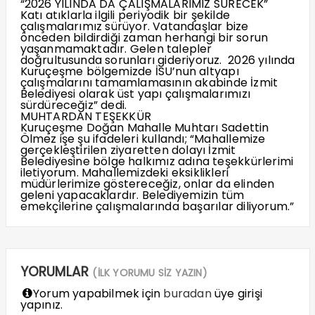
“2026 YILINDA DA ÇALIŞMALARIMIZ SÜRECEK”
Katı atıklarla ilgili periyodik bir şekilde
çalışmalarımız sürüyor. Vatandaşlar bize
önceden bildirdiği zaman herhangi bir sorun
yaşanmamaktadır. Gelen talepler
doğrultusunda sorunları gideriyoruz. 2026 yılında
Kuruçeşme bölgemizde İSU’nun altyapı
çalışmalarını tamamlamasının akabinde İzmit
Belediyesi olarak üst yapı çalışmalarımızı
sürdüreceğiz” dedi.
MUHTARDAN TEŞEKKÜR
Kuruçeşme Doğan Mahalle Muhtarı Sadettin
Ölmez işe şu ifadeleri kullandı; “Mahallemize
gerçekleştirilen ziyaretten dolayı İzmit
Belediyesine bölge halkımız adına teşekkürlerimi
iletiyorum. Mahallemizdeki eksiklikleri
müdürlerimize göstereceğiz, onlar da elinden
geleni yapacaklardır. Belediyemizin tüm
emekçilerine çalışmalarında başarılar diliyorum.”
YORUMLAR
(İLK YORUMU SİZ YAZIN)
Yorum yapabilmek için
buradan
üye girişi
yapınız.