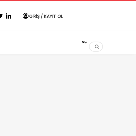
GİRİŞ / KAYIT OL
°