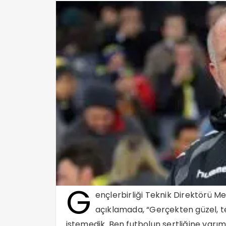
G
ençlerbirliği Teknik Direktörü Me
açıklamada, “Gerçekten güzel, t
istemedik. Ben futbolun sertliğine varı