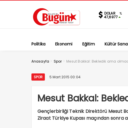
DOLAR
%
47,6977
Politika
Ekonomi
Eğitim
Kültür Sana
>
>
Anasayfa
Spor
Mesut Bakkal: Bekledik ama olma
SPOR
5 Mart 2015 00:04
Mesut Bakkal: Bekl
Gençlerbirliği Teknik Direktörü Mesut Ba
Ziraat Türkiye Kupası maçından sonra a