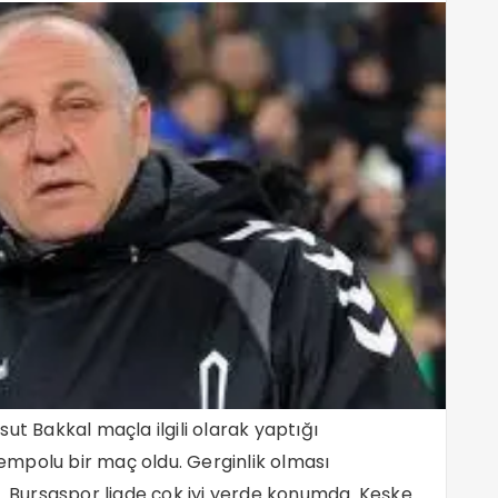
sut Bakkal maçla ilgili olarak yaptığı
empolu bir maç oldu. Gerginlik olması
m. Bursaspor ligde çok iyi yerde konumda. Keşke