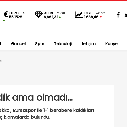
EURO
ALTIN
BIST
%
%2,61
-0.13%
55,1528
6,662,32
1.688,46
t
Güncel
Spor
Teknoloji
İletişim
Künye
dı…
edik ama olmadı…
kkal, Bursaspor ile 1-1 berabere kaldıkları
çıklamalarda bulundu.