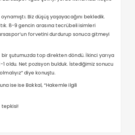
ynamıştı. Biz düşüş yaşayacağını bekledik.
. 8-9 gencin arasına tecrübeli isimleri
Bursaspor’un forvetini durdurup sonuca gitmeyi
zim bir şutumuzda top direkten döndü. İkinci yarıya
1-1 oldu. Net pozisyon bulduk. İstediğimiz sonucu
 olmalıyız” diye konuştu.
na ise ise Bakkal, “Hakemle ilgili
tepkisi!