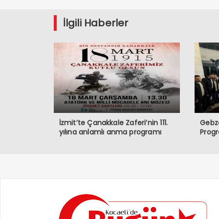
İlgili Haberler
İzmit’te Çanakkale Zaferi’nin 111.
Gebze
yılına anlamlı anma programı
Prog