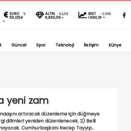
EURO
ALTIN
BIST
%
%2,59
-0.03%
55,1254
6,660,55
1.690,16
t
Güncel
Spor
Teknoloji
İletişim
Künye
a yeni zam
n maaşını artıracak düzenleme için düğmeye
gi dilimleri yeniden düzenlenecek. 2) Belli
mayacak. Cumhurbaşkanı Recep Tayyip..