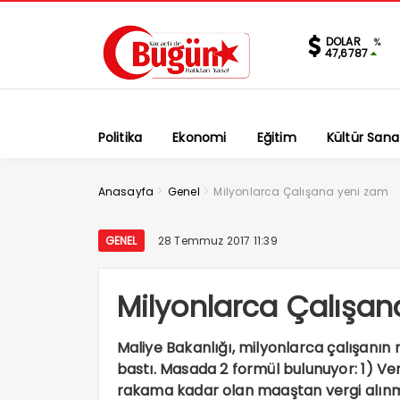
DOLAR
%
47,6787
Politika
Ekonomi
Eğitim
Kültür Sana
>
>
Anasayfa
Genel
Milyonlarca Çalışana yeni zam
GENEL
28 Temmuz 2017 11:39
Milyonlarca Çalışan
Maliye Bakanlığı, milyonlarca çalışanı
bastı. Masada 2 formül bulunuyor: 1) Ver
rakama kadar olan maaştan vergi alın