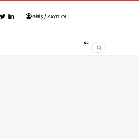
GİRİŞ / KAYIT OL
°