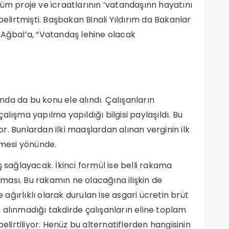
tüm proje ve icraatlarının ‘vatandaşınn hayatını
belirtmişti. Başbakan Binali Yıldırım da Bakanlar
 Ağbal’a, “Vatandaş lehine olacak
da da bu konu ele alındı. Çalışanların
 çalışma yapılma yapıldığı bilgisi paylaşıldı. Bu
. Bunlardan ilki maaşlardan alınan verginin ilk
lmesi yönünde.
ş sağlayacak. İkinci formül ise belli rakama
ası. Bu rakamın ne olacağına ilişkin de
e ağırlıklı olarak durulan ise asgari ücretin brüt
 Bu alınmadığı takdirde çalışanların eline toplam
belirtiliyor. Henüz bu alternatiflerden hangisinin