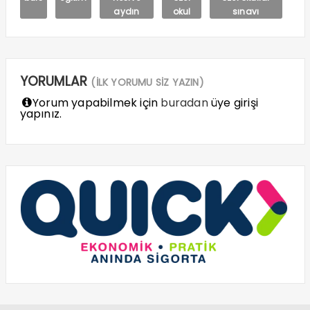
aydın
okul
sınavı
YORUMLAR
(İLK YORUMU SİZ YAZIN)
Yorum yapabilmek için
buradan
üye girişi
yapınız.