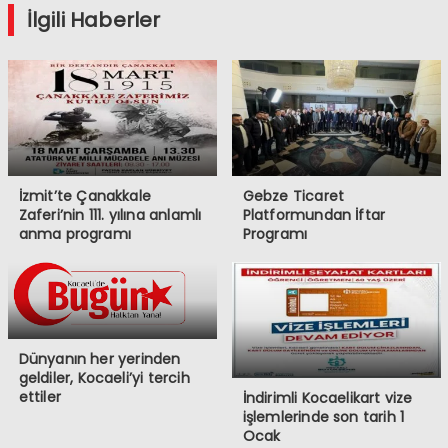
İlgili Haberler
İzmit’te Çanakkale
Gebze Ticaret
Zaferi’nin 111. yılına anlamlı
Platformundan İftar
anma programı
Programı
Dünyanın her yerinden
geldiler, Kocaeli’yi tercih
ettiler
İndirimli Kocaelikart vize
işlemlerinde son tarih 1
Ocak