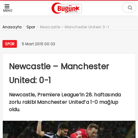
MENÜ
>
>
Anasayfa
Spor
Newcastle – Manchester United: 0-1
SPOR
5 Mart 2015 00:03
Newcastle – Manchester
United: 0-1
Newcastle, Premiere League’in 28. haftasında
zorlu rakibi Manchester United’a 1-0 mağlup
oldu.