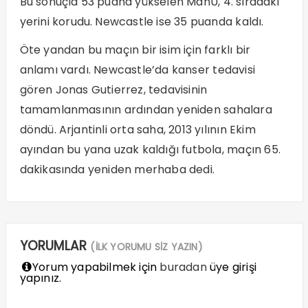
Bu sonuçla 53 puana yükselen ManU, 4. sıradaki
yerini korudu. Newcastle ise 35 puanda kaldı.
Öte yandan bu maçın bir isim için farklı bir
anlamı vardı. Newcastle’da kanser tedavisi
gören Jonas Gutierrez, tedavisinin
tamamlanmasının ardından yeniden sahalara
döndü. Arjantinli orta saha, 2013 yılının Ekim
ayından bu yana uzak kaldığı futbola, maçın 65.
dakikasında yeniden merhaba dedi.
YORUMLAR
(İLK YORUMU SİZ YAZIN)
Yorum yapabilmek için
buradan
üye girişi
yapınız.