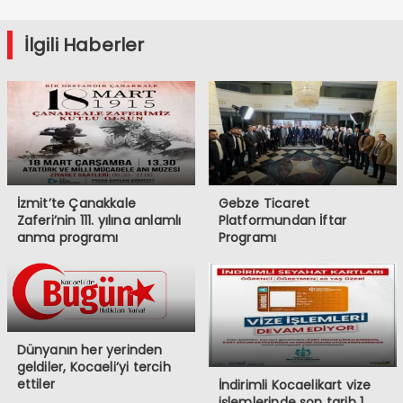
İlgili Haberler
İzmit’te Çanakkale
Gebze Ticaret
Zaferi’nin 111. yılına anlamlı
Platformundan İftar
anma programı
Programı
Dünyanın her yerinden
geldiler, Kocaeli’yi tercih
ettiler
İndirimli Kocaelikart vize
işlemlerinde son tarih 1