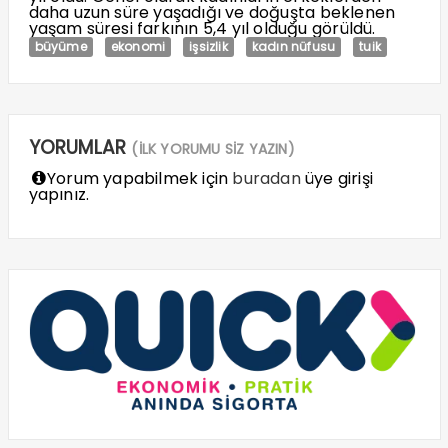
daha uzun süre yaşadığı ve doğuşta beklenen
yaşam süresi farkının 5,4 yıl olduğu görüldü.
büyüme
ekonomi
işsizlik
kadın nüfusu
tuik
YORUMLAR
(İLK YORUMU SİZ YAZIN)
Yorum yapabilmek için
buradan
üye girişi
yapınız.