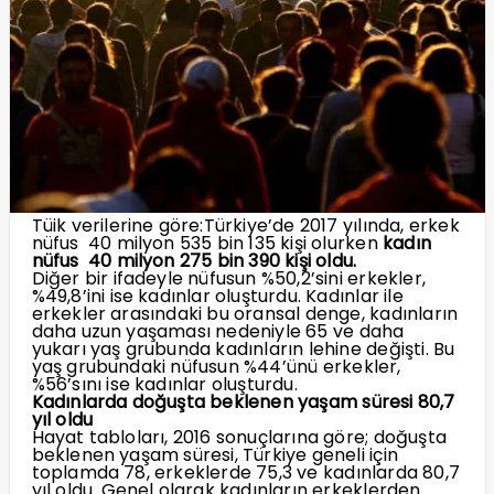
Tüik verilerine göre:Türkiye’de 2017 yılında, erkek
nüfus 40 milyon 535 bin 135 kişi olurken
kadın
nüfus 40 milyon 275 bin 390 kişi oldu.
Diğer bir ifadeyle nüfusun %50,2’sini erkekler,
%49,8’ini ise kadınlar oluşturdu. Kadınlar ile
erkekler arasındaki bu oransal denge, kadınların
daha uzun yaşaması nedeniyle 65 ve daha
yukarı yaş grubunda kadınların lehine değişti. Bu
yaş grubundaki nüfusun %44’ünü erkekler,
%56’sını ise kadınlar oluşturdu.
Kadınlarda doğuşta beklenen yaşam süresi 80,7
yıl oldu
Hayat tabloları, 2016 sonuçlarına göre; doğuşta
beklenen yaşam süresi, Türkiye geneli için
toplamda 78, erkeklerde 75,3 ve kadınlarda 80,7
yıl oldu. Genel olarak kadınların erkeklerden