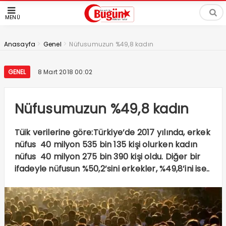
MENÜ
>
>
Anasayfa
Genel
Nüfusumuzun %49,8 kadın
GENEL
8 Mart 2018 00:02
Nüfusumuzun %49,8 kadın
Tüik verilerine göre:Türkiye’de 2017 yılında, erkek
nüfus 40 milyon 535 bin 135 kişi olurken kadın
nüfus 40 milyon 275 bin 390 kişi oldu. Diğer bir
ifadeyle nüfusun %50,2’sini erkekler, %49,8’ini ise..