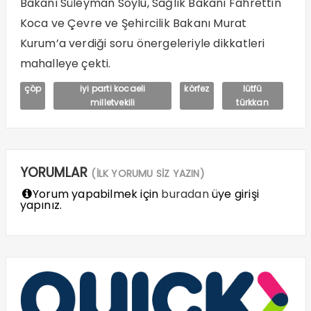
Bakanı Süleyman Soylu, Sağlık Bakanı Fahrettin
Koca ve Çevre ve Şehircilik Bakanı Murat
Kurum’a verdiği soru önergeleriyle dikkatleri
mahalleye çekti.
çöp
iyi parti kocaeli
körfez
lütfü
milletvekili
türkkan
YORUMLAR
(İLK YORUMU SİZ YAZIN)
Yorum yapabilmek için
buradan
üye girişi
yapınız.