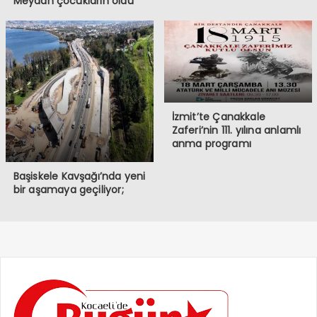
Meydan çocukların oldu
İzmit’te Çanakkale
Zaferi’nin 111. yılına anlamlı
anma programı
Başiskele Kavşağı’nda yeni
bir aşamaya geçiliyor;