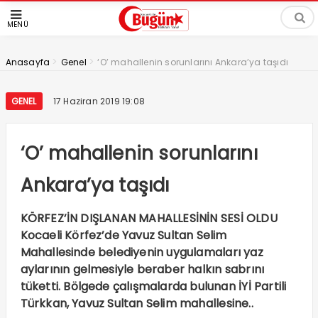
MENÜ
>
>
Anasayfa
Genel
‘O’ mahallenin sorunlarını Ankara’ya taşıdı
GENEL
17 Haziran 2019 19:08
‘O’ mahallenin sorunlarını
Ankara’ya taşıdı
KÖRFEZ’İN DIŞLANAN MAHALLESİNİN SESİ OLDU
Kocaeli Körfez’de Yavuz Sultan Selim
Mahallesinde belediyenin uygulamaları yaz
aylarının gelmesiyle beraber halkın sabrını
tüketti. Bölgede çalışmalarda bulunan İYİ Partili
Türkkan, Yavuz Sultan Selim mahallesine..