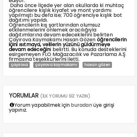
ediyor.
Daha önce İlçede yer alan okullarda ki muhtaç
öğrencilere kışlık kıyafet ve mont yardımı
yapılmıştı bu defa ise; 700 öğrenciye kışlık bot
dağıtımı yapıldı.
Öğrencilerin kış şartlarından olumsuz
etkilenmelerini önlemek aracılığıyla
dağıtımlarına devam edeceklerini belirten
Çayırova Kaymakamı Hasan Gözen
öğrencilerin
içini ısıtmaya, velilerin yüzünü güldürmeye
devam edeceğin
i belirtti. Bu konuda desteklerini
esirgemeyen FLO Mağazacılık ve Pazarlama A.Ş
firmasına teşekkürlerini iletti.
çayırova
çayırova kaymakamı
hasan gözen
YORUMLAR
(İLK YORUMU SİZ YAZIN)
Yorum yapabilmek için
buradan
üye girişi
yapınız.