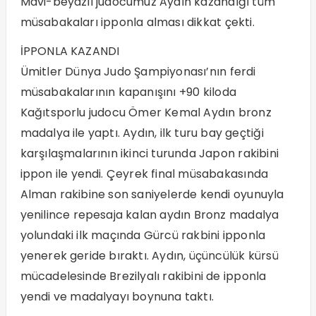
Mavi-beyazlı judocumuz Aydın kazandığı tüm
müsabakaları ipponla alması dikkat çekti.
İPPONLA KAZANDI
Ümitler Dünya Judo Şampiyonası’nın ferdi
müsabakalarının kapanışını +90 kiloda
Kağıtsporlu judocu Ömer Kemal Aydın bronz
madalya ile yaptı. Aydın, ilk turu bay geçtiği
karşılaşmalarının ikinci turunda Japon rakibini
ippon ile yendi. Çeyrek final müsabakasında
Alman rakibine son saniyelerde kendi oyunuyla
yenilince repesaja kalan aydın Bronz madalya
yolundaki ilk maçında Gürcü rakbini ipponla
yenerek geride bıraktı. Aydın, üçüncülük kürsü
mücadelesinde Brezilyalı rakibini de ipponla
yendi ve madalyayı boynuna taktı.