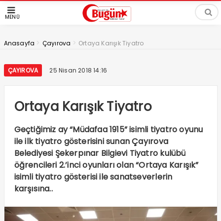
MENÜ
>
>
Anasayfa
Çayırova
Ortaya Karışık Tiyatro
ÇAYIROVA
25 Nisan 2018 14:16
Ortaya Karışık Tiyatro
Geçtiğimiz ay “Müdafaa 1915” isimli tiyatro oyunu
ile ilk tiyatro gösterisini sunan Çayırova
Belediyesi Şekerpınar Bilgievi Tiyatro kulübü
öğrencileri 2.’inci oyunları olan “Ortaya Karışık”
isimli tiyatro gösterisi ile sanatseverlerin
karşısına..