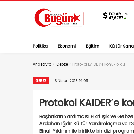
DOLAR
%
47,6787
Politika
Ekonomi
Eğitim
Kültür Sana
>
>
Anasayfa
Gebze
Protokol KAIDER’e konuk oldu
GEBZE
13 Nisan 2018 14:05
Protokol KAIDER’e k
Başbakan Yardımcısı Fikri Işık ve Gebz
Ardahan Iğdır Kültür Yardımlaşma ve 
Binali Yıldırım ile birlikte bir dizi progra