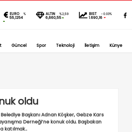
EURO
ALTIN
BIST
%
%2,59
-0.03%
55,1254
6,660,55
1.690,16
t
Güncel
Spor
Teknoloji
İletişim
Künye
onuk oldu
e Belediye Başkanı Adnan Köşker, Gebze Kars
Dayanışma Derneği’ne konuk oldu. Başbakan
ma katılmak..