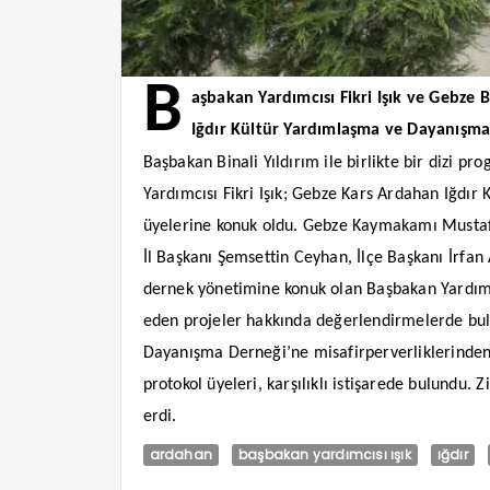
B
aşbakan Yardımcısı Fikri Işık ve Gebze
Iğdır Kültür Yardımlaşma ve Dayanışma
Başbakan Binali Yıldırım ile birlikte bir dizi 
Yardımcısı Fikri Işık; Gebze Kars Ardahan Iğdı
üyelerine konuk oldu. Gebze Kaymakamı Mustafa
İl Başkanı Şemsettin Ceyhan, İlçe Başkanı İrfan A
dernek yönetimine konuk olan Başbakan Yardımcı
eden projeler hakkında değerlendirmelerde bul
Dayanışma Derneği’ne misafirperverliklerinden 
protokol üyeleri, karşılıklı istişarede bulundu. 
erdi.
ardahan
başbakan yardımcısı ışık
ığdır