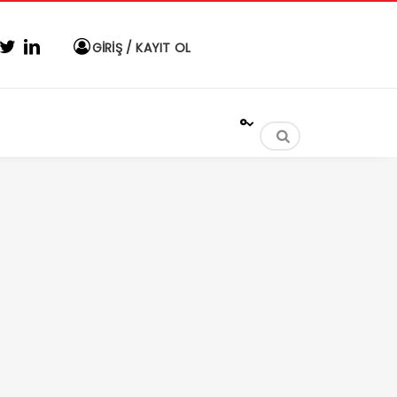
GİRİŞ / KAYIT OL
°