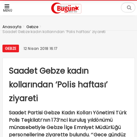
MENÜ
>
>
Anasayfa
Gebze
Saadet Gebze kadın kollarından ‘Polis haftası’ ziyareti
GEBZE
12 Nisan 2018 16:17
Saadet Gebze kadın
kollarından ‘Polis haftası’
ziyareti
Saadet Partisi Gebze Kadın Kolları Yönetimi Türk
Polis Teşkilatı’nın 173’nci kuruluş yıldönümü
münasebetiyle Gebze İlçe Emniyet Müdürlüğü
personellerine ziyarette bulundu. ‘’Gece gündüz