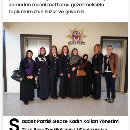
demeden mesai mefhumu gözetmeksizin
toplumumuzun huzur ve güvenini..
S
aadet Partisi Gebze Kadın Kolları Yönetimi
Türk Polis Teşkilatı’nın 173’nci kuruluş