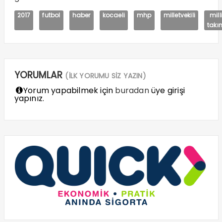
2017
futbol
haber
kocaeli
mhp
milletvekili
mill
takı
YORUMLAR
(İLK YORUMU SİZ YAZIN)
Yorum yapabilmek için
buradan
üye girişi
yapınız.