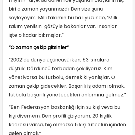
mıyım?’ diye. Bu dönemde yaşanan olayların hiç
biri o zaman yaşanmazdı. Ben size şunu
söyleyeyim. Milli takımın bu hali yüzünde, ‘Milli
takım yenilsin’ gözüyle bakanlar var. İnsanlar
işte o kadar bıkmışlar.”
”O zaman çekip gitsinler”
“2002’de dünya üçüncüsü iken, 53. sıralara
düştük. Dördüncü torbadan çekiliyoruz. Kim
yönetiyorsa bu futbolu, demek ki yanlışlar. O
zaman çekip gidecekler. Başarılı iş adamı olmak,
futbolu başarılı yönetecekleri anlamına gelmez.”
“Ben Federasyon başkanlığı için şu kişi veya bu
kişi diyemem. Ben profili çiziyorum. 20 kişilik
kadrosu varsa, hiç olmazsa 5 kişi futbolun içinden
gelen olmalı.”