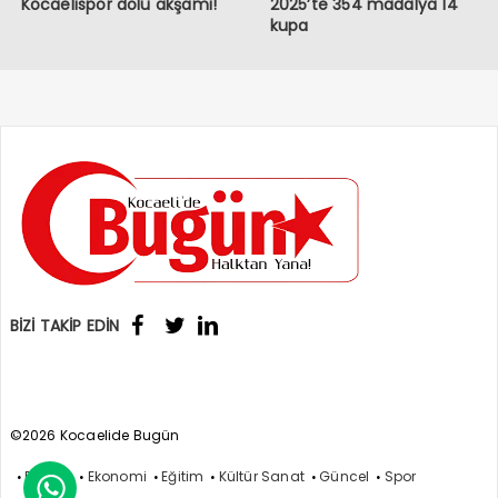
Kocaelispor dolu akşamı!
2025’te 354 madalya 14
kupa
BİZİ TAKİP EDİN
©2026 Kocaelide Bugün
Politika
Ekonomi
Eğitim
Kültür Sanat
Güncel
Spor
