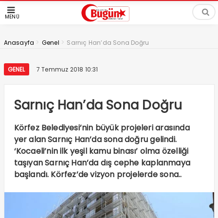
MENÜ
>
>
Anasayfa
Genel
Sarnıç Han’da Sona Doğru
GENEL
7 Temmuz 2018 10:31
Sarnıç Han’da Sona Doğru
Körfez Belediyesi’nin büyük projeleri arasında
yer alan Sarnıç Han’da sona doğru gelindi.
‘Kocaeli’nin ilk yeşil kamu binası’ olma özelliği
taşıyan Sarnıç Han’da dış cephe kaplanmaya
başlandı. Körfez’de vizyon projelerde sona..