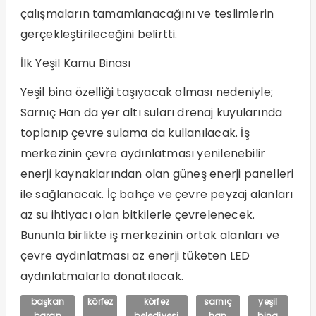
çalışmaların tamamlanacağını ve teslimlerin
gerçekleştirileceğini belirtti.
İlk Yeşil Kamu Binası
Yeşil bina özelliği taşıyacak olması nedeniyle;
Sarnıç Han da yer altı suları drenaj kuyularında
toplanıp çevre sulama da kullanılacak. İş
merkezinin çevre aydınlatması yenilenebilir
enerji kaynaklarından olan güneş enerji panelleri
ile sağlanacak. İç bahçe ve çevre peyzaj alanları
az su ihtiyacı olan bitkilerle çevrelenecek.
Bununla birlikte iş merkezinin ortak alanları ve
çevre aydınlatması az enerji tüketen LED
aydınlatmalarla donatılacak.
başkan
körfez
körfez
sarnıç
yeşil
baran
belediyesi
han
bina