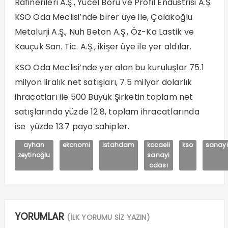
Rafinerileri A.Ş., Yücel Boru ve Profil Endüstrisi A.Ş.
KSO Oda Meclisi’nde birer üye ile, Çolakoğlu
Metalurji A.Ş., Nuh Beton A.Ş., Öz-Ka Lastik ve
Kauçuk San. Tic. A.Ş., ikişer üye ile yer aldılar.
KSO Oda Meclisi’nde yer alan bu kuruluşlar 75.1
milyon liralık net satışları, 7.5 milyar dolarlık
ihracatları ile 500 Büyük Şirketin toplam net
satışlarında yüzde 12.8, toplam ihracatlarında
ise yüzde 13.7 paya sahipler.
ayhan
ekonomi
istahdam
kocaeli
kso
sanayi
zeytinoğlu
sanayi
odası
YORUMLAR
(İLK YORUMU SİZ YAZIN)