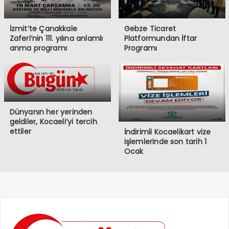
İzmit’te Çanakkale
Gebze Ticaret
Zaferi’nin 111. yılına anlamlı
Platformundan İftar
anma programı
Programı
Dünyanın her yerinden
geldiler, Kocaeli’yi tercih
ettiler
İndirimli Kocaelikart vize
işlemlerinde son tarih 1
Ocak