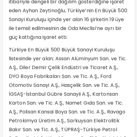
itibariyle dengeli bir dağılım gösterdiğine işaret
eden Ayhan Zeytinoğlu, Türkiye’nin En Büyük 500
Sanayi Kuruluşu içinde yer alan 16 şirketin 19 üye
ile temsil edilmesinin de Oda Meclisi’ne ayrı bir
güç kattığına işaret etti.
Türkiye En Büyük 500 Büyük Sanayi Kuruluşu
listesinde yer alan; Assan Alüminyum San. ve Tic.
A.Ş., Diler Demir Çelik Endüstri ve Ticaret A.Ş.,
DYO Boya Fabrikaları San. ve Tic. A.Ş., Ford
Otomotiv Sanayi A.Ş., Hasçelik San. ve Tic. A.Ş.,
İGSAŞ-İstanbul Gübre Sanayii A.Ş., Kartonsan
Karton San. ve Tic. A.Ş., Namet Gıda San. ve Tic.
A.Ş., Polisan Kansai Boya San. ve Tic. A.Ş., Ravago
Petrokimya Üretim A.Ş., Sarkuysan Elektrolitik
Bakır San. ve Tic. A.Ş., TÜPRAŞ-Türkiye Petrol