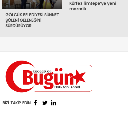
Körfez İlimtepe’ye yeni
mezarlık
GÖLCÜK BELEDİYESİ SÜNNET
ŞÖLENİ GELENEĞİNİ
SÜRDÜRÜYOR
BİZİ TAKİP EDİN