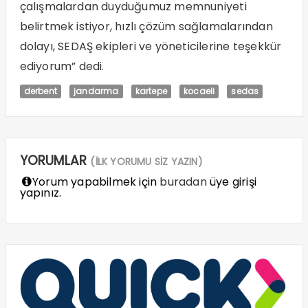
çalışmalardan duyduğumuz memnuniyeti
belirtmek istiyor, hızlı çözüm sağlamalarından
dolayı, SEDAŞ ekipleri ve yöneticilerine teşekkür
ediyorum” dedi.
derbent
jandarma
kartepe
kocaeli
sedas
YORUMLAR
(İLK YORUMU SİZ YAZIN)
Yorum yapabilmek için
buradan
üye girişi
yapınız.