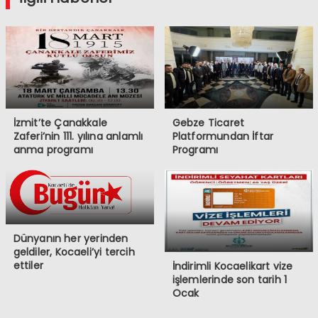
İzmit’te Çanakkale
Gebze Ticaret
Zaferi’nin 111. yılına anlamlı
Platformundan İftar
anma programı
Programı
Dünyanın her yerinden
geldiler, Kocaeli’yi tercih
ettiler
İndirimli Kocaelikart vize
işlemlerinde son tarih 1
Ocak