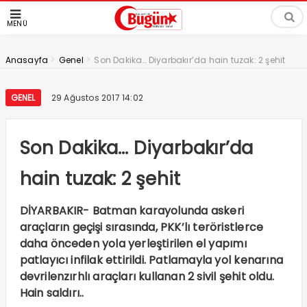
MENÜ
>
>
Anasayfa
Genel
Son Dakika… Diyarbakır’da hain tuzak: 2 şehit
GENEL
29 Ağustos 2017 14:02
Son Dakika… Diyarbakır’da
hain tuzak: 2 şehit
DİYARBAKIR- Batman karayolunda askeri
araçların geçişi sırasında, PKK’lı teröristlerce
daha önceden yola yerleştirilen el yapımı
patlayıcı infilak ettirildi. Patlamayla yol kenarına
devrilenzırhlı araçları kullanan 2 sivil şehit oldu.
Hain saldırı..