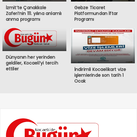
İzmit’te Çanakkale
Gebze Ticaret
Zaferi’nin 111. yılına anlamlı
Platformundan İftar
anma programı
Programı
Dünyanın her yerinden
geldiler, Kocaeli’yi tercih
ettiler
İndirimli Kocaelikart vize
işlemlerinde son tarih 1
Ocak