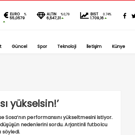
EURO
ALTIN
BIST
%
%0,79
0.74%
55,0579
6,547,31
1.709,16
t
Güncel
Spor
Teknoloji
İletişim
Künye
ı yükselsin!’
ose Sosa’nın performansını yükseltmesini istiyor.
 düşüşün nedenlerini sordu. Arjantinli futbolcu
 söyledi.