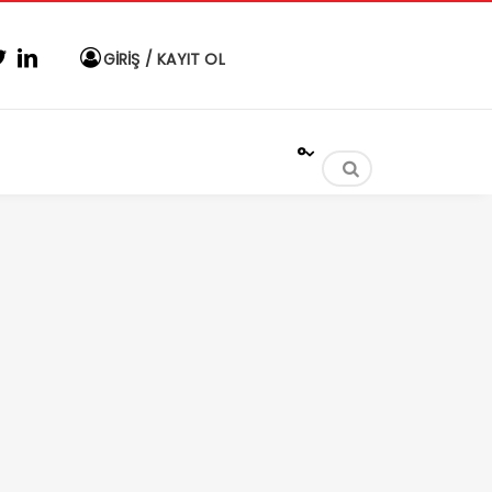
GİRİŞ / KAYIT OL
°