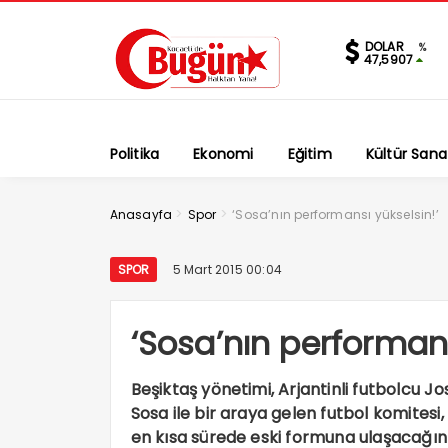
DOLAR
%
47,5907
Politika
Ekonomi
Eğitim
Kültür Sana
>
>
Anasayfa
Spor
‘Sosa’nın performansı yükselsin!’
SPOR
5 Mart 2015 00:04
‘Sosa’nın performans
Beşiktaş yönetimi, Arjantinli futbolcu J
Sosa ile bir araya gelen futbol komitesi,
en kısa sürede eski formuna ulaşacağını