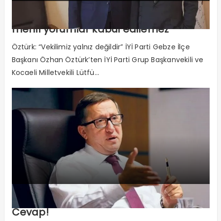
“Tek tek cümleler çekilerek yapılan
menfi yorumlar kabul edilemez”
Öztürk: “Vekilimiz yalnız değildir” İYİ Parti Gebze İlçe
Başkanı Özhan Öztürk’ten İYİ Parti Grup Başkanvekili ve
Kocaeli Milletvekili Lütfü...
Soylu’dan Türkkan’a Cevabı Olmayan
Cevap!