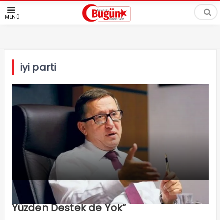
MENÜ
iyi parti
“İzmit’te Fındık Üretimine İzin Yok Bu
Yüzden Destek de Yok”