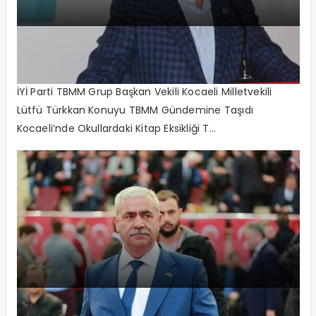
“Ücretsiz Dağıtılan Ders Kitapları
Nerede? “
İYİ Parti TBMM Grup Başkan Vekili Kocaeli Milletvekili
Lütfü Türkkan Konuyu TBMM Gündemine Taşıdı
Kocaeli’nde Okullardaki Kitap Eksikliği T...
“Bahadıroğlu’nun çağrılmış olması