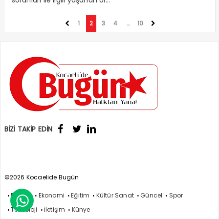
sorunları ile ilgili yaşanan ol...
1
2
3
4
…
10
BİZİ TAKİP EDİN
©2026 Kocaelide Bugün
Politika
Ekonomi
Eğitim
Kültür Sanat
Güncel
Spor

Teknoloji
İletişim
Künye