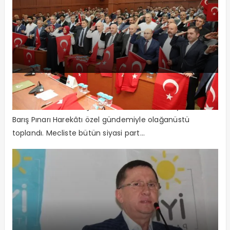
Mehmetçik’e “arkanızdayız” mesajı
Darıca’dan Mehmetçik’e selam Darıca Belediye Meclisi,
Barış Pınarı Harekâtı özel gündemiyle olağanüstü
toplandı. Mecliste bütün siyasi part...