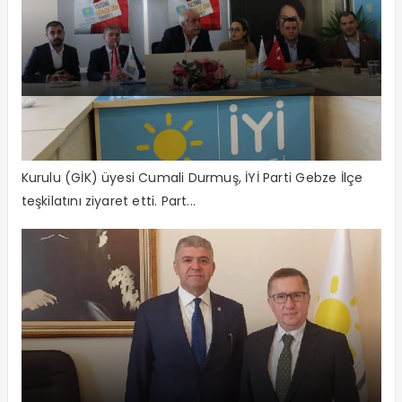
“Ülke siyasetinin yönünü değiştirdik”
“İYİ Parti halkımıza umut oldu” İYİ Parti Genel İdare
Kurulu (GİK) üyesi Cumali Durmuş, İYİ Parti Gebze İlçe
teşkilatını ziyaret etti. Part...