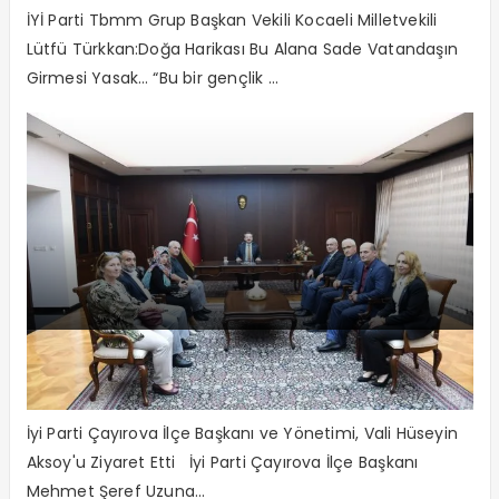
İYİ Parti Tbmm Grup Başkan Vekili Kocaeli Milletvekili
Lütfü Türkkan:Doğa Harikası Bu Alana Sade Vatandaşın
Girmesi Yasak… “Bu bir gençlik ...
İYİ Parti Çayırova’dan Vali Aksoy’a
Ziyaret
İyi Parti Çayırova İlçe Başkanı ve Yönetimi, Vali Hüseyin
Aksoy'u Ziyaret Etti İyi Parti Çayırova İlçe Başkanı
Mehmet Şeref Uzuna...