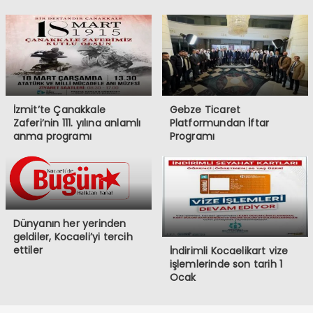
İzmit’te Çanakkale
Gebze Ticaret
Zaferi’nin 111. yılına anlamlı
Platformundan İftar
anma programı
Programı
Dünyanın her yerinden
geldiler, Kocaeli’yi tercih
ettiler
İndirimli Kocaelikart vize
işlemlerinde son tarih 1
Ocak