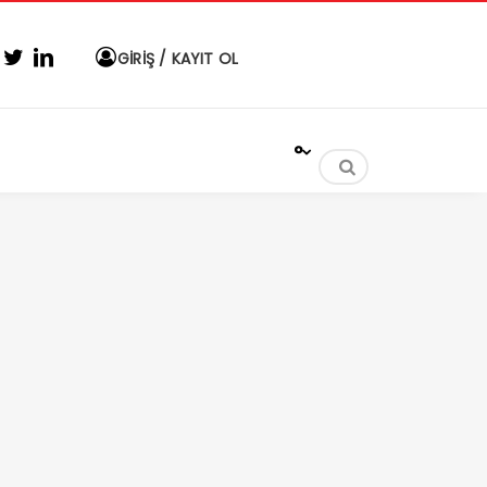
GİRİŞ / KAYIT OL
°