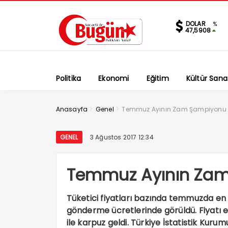
DOLAR
%
47,5908
Politika
Ekonomi
Eğitim
Kültür Sana
>
>
Anasayfa
Genel
Temmuz Ayının Zam Şampiyonu Şa
GENEL
3 Ağustos 2017 12:34
Temmuz Ayının Zam 
Tüketici fiyatları bazında temmuzda en yü
gönderme ücretlerinde görüldü. Fiyatı e
ile karpuz geldi. Türkiye İstatistik Kurumu