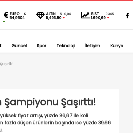
EURO
ALTIN
BIST
%
%-0,04
-0.34%
54,9504
6,493,80
1.690,69
t
Güncel
Spor
Teknoloji
İletişim
Künye
şırttı!
Şampiyonu Şaşırttı!
ksek fiyat artışı, yüzde 86,67 ile koli
n fazla düşen ürünlerin başında ise yüzde 39,66
..