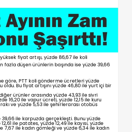
ksek fiyat artışı, yüzde 86,67 ile koli
n fazla düşen ürünlerin başında ise yüzde 39,66
ine göre, PTT koli gönderme ücretleri yüzde
u. Bu fiyat artışını yüzde 46,80 ile yurt içi bir
ğer ürünler arasında yüzde 43,93 ile sivri
de 16,20 ile vapur ücreti, yüzde 12,15 ile kuru
 rakı ve yüzde 5,53 ile şehirlerarası otobüs
 39,66 ile karpuzda gerçekleşti. Bunu yüzde
e 12,61 ile patates, yüzde 12,49 ile kayısı, yüzde
zde 7,67 ile kadın gömleği ve yüzde 6,34 ile kadın