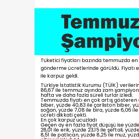
Tüketici fiyatları bazında temmuzda en yü
gönderme ücretlerinde görüldü. Fiyatı e
ile karpuz geldi.
Türkiye İstatistik Kurumu (TÜİK) veriler
86,67 ile temmuz ayında zam şampiyonu old
hafta ve daha fazla süreli turlar izledi.
Temmuzda fiyatı en çok artış gösteren di
biber, yüzde 40,83 ile çarliston biber, yüz
soğan, yüzde 7,08 ile bira, yüzde 6,06 ile
ücreti dikkati çekti.
En çok karpuz ucuzladı
Geçen ay en fazla fiyat düşüşü ise yüzde
28,01 ile erik, yüzde 23,15 ile şeftali, yüzd
8,51 ile patlıcan, yüzde 8,25 ile muz, yü