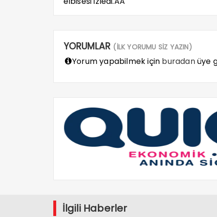
elbisesi izledi.AA
YORUMLAR
(İLK YORUMU SİZ YAZIN)
Yorum yapabilmek için
buradan
üye gi
İlgili Haberler