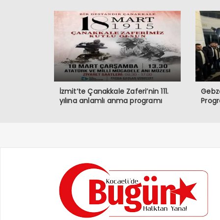
İzmit’te Çanakkale Zaferi’nin 111.
Gebze
yılına anlamlı anma programı
Prog