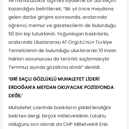
ve muhafazakar ağırlıklı siyasetle bir dizi seçim
kazandığını belirtilerek, “Bir yıl önce meydana
gelen darbe girişimi sonrasında, aralarında
öğrenci, memur ve gazetecilerin de bulunduğu
50 bin kişi tutuklandı. Yoğunlaşan baskılarla,
aralarında Uluslararası Af Örgütü’nün Türkiye
Temsilcisinin de bulunduğu uluslararası 10 insan
hakları savunucusu da terörist suçlamasıyla
Temmuz ayında gözaltına alındı” denildi.
‘GRİ SAÇLI GÖZLÜKLÜ MUHALEFET LİDERİ
ERDOĞAN’A MEYDAN OKUYACAK POZİSYONDA
DEĞİL’
Muhalefet üzerinde baskıların şiddetlendiğini
belirten dergi, birçok milletvekilinin
tutuklu
olduğunu son olarak da CHP Milletvekili Enis