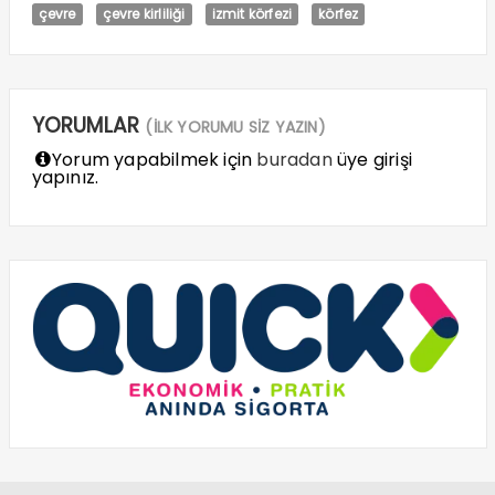
çevre
çevre kirliliği
izmit körfezi
körfez
YORUMLAR
(İLK YORUMU SİZ YAZIN)
Yorum yapabilmek için
buradan
üye girişi
yapınız.