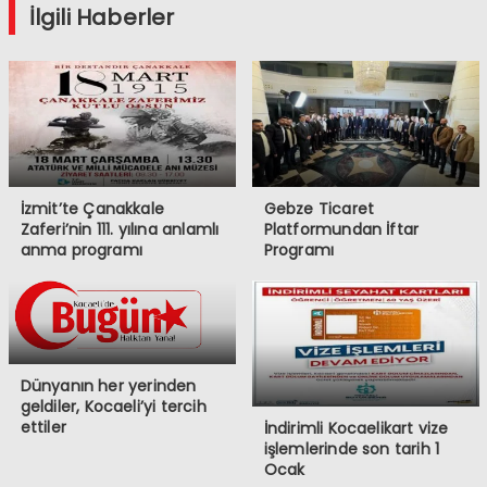
İlgili Haberler
İzmit’te Çanakkale
Gebze Ticaret
Zaferi’nin 111. yılına anlamlı
Platformundan İftar
anma programı
Programı
Dünyanın her yerinden
geldiler, Kocaeli’yi tercih
ettiler
İndirimli Kocaelikart vize
işlemlerinde son tarih 1
Ocak