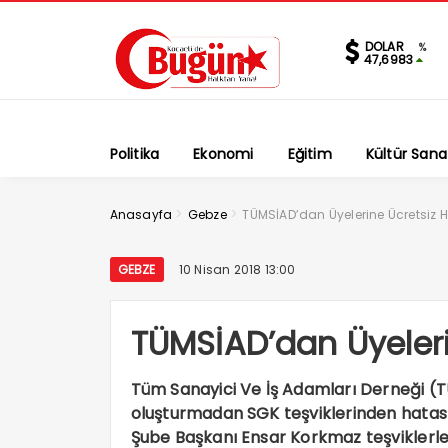
DOLAR
%
47,6983
Politika
Ekonomi
Eğitim
Kültür Sana
>
>
Anasayfa
Gebze
TÜMSİAD’dan Üyelerine Ücretsiz 
GEBZE
10 Nisan 2018 13:00
TÜMSİAD’dan Üyeleri
Tüm Sanayici Ve İş Adamları Derneği (T
oluşturmadan SGK teşviklerinden hatas
Şube Başkanı Ensar Korkmaz teşviklerle i