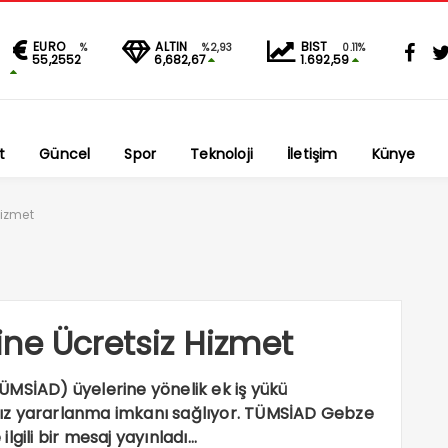
EURO
ALTIN
BIST
%
%2,93
0.11%
55,2552
6,682,67
1.692,59
t
Güncel
Spor
Teknoloji
İletişim
Künye
Hizmet
ne Ücretsiz Hizmet
ÜMSİAD) üyelerine yönelik ek iş yükü
ız yararlanma imkanı sağlıyor. TÜMSİAD Gebze
lgili bir mesaj yayınladı…