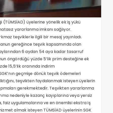
i (TÜMSİAD) üyelerine yönelik ek iş yükü
atasız yararlanma imkanı sağlıyor.
z teşviklerle ilgili bir mesaj yayınladı.
 kanun gereğince teşvik kapsamında olan
 paylarından 6 aydan 54 aya kadar tasarruf
nunun öngördüğü yüzde 5’lik prim desteğine ek
de 15,5’lik oranında indirim
e SGK’nın geçmişe dönük teşvik ödemeleri
ktığını, teşvikten faydalanmak isteyen üyelerin
yapmaları gerekmektedir. Teşvikten yararlanma
anma nedeniyle kazanç kayıplarına veya yersiz
, faiz uygulamalarına ve en önemlisi ekstra iş
hizmet almak isteyen TÜMSİAD üyelerinin SGK