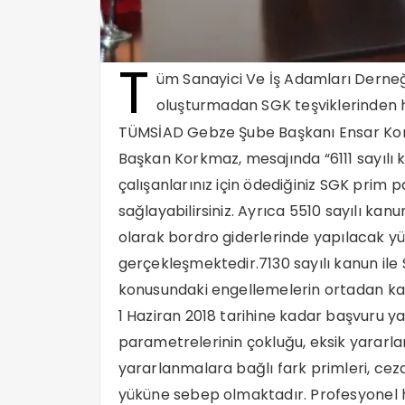
T
üm Sanayici Ve İş Adamları Derneğ
oluşturmadan SGK teşviklerinden h
TÜMSİAD Gebze Şube Başkanı Ensar Korkma
Başkan Korkmaz, mesajında “6111 sayılı
çalışanlarınız için ödediğiniz SGK prim
sağlayabilirsiniz. Ayrıca 5510 sayılı ka
olarak bordro giderlerinde yapılacak yüz
gerçekleşmektedir.7130 sayılı kanun il
konusundaki engellemelerin ortadan kal
1 Haziran 2018 tarihine kadar başvuru 
parametrelerinin çokluğu, eksik yararl
yararlanmalara bağlı fark primleri, ceza
yüküne sebep olmaktadır. Profesyonel 