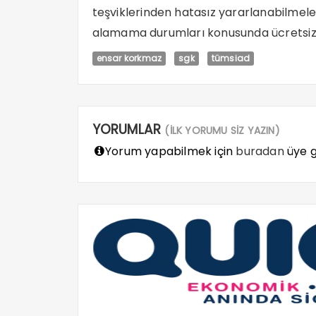
teşviklerinden hatasız yararlanabilmele
alamama durumları konusunda ücretsiz b
ensar korkmaz
sgk
tümsiad
YORUMLAR
(İLK YORUMU SİZ YAZIN)
Yorum yapabilmek için
buradan
üye gi