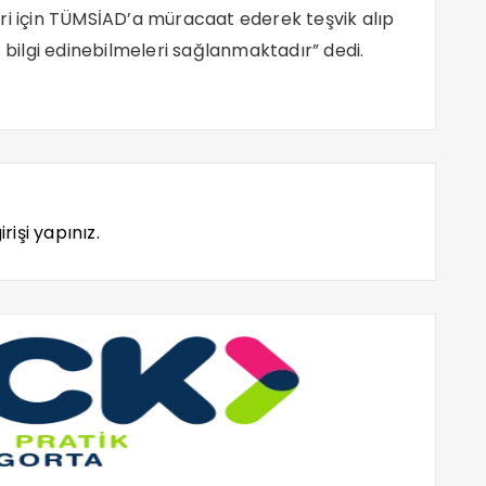
ri için TÜMSİAD’a müracaat ederek teşvik alıp
ilgi edinebilmeleri sağlanmaktadır” dedi.
rişi yapınız.