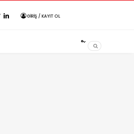
GİRİŞ / KAYIT OL
°