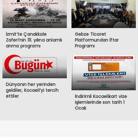
İzmit’te Çanakkale
Gebze Ticaret
Zaferi’nin 111. yılına anlamlı
Platformundan İftar
anma programı
Programı
Dünyanın her yerinden
geldiler, Kocaeli’yi tercih
ettiler
İndirimli Kocaelikart vize
işlemlerinde son tarih 1
Ocak