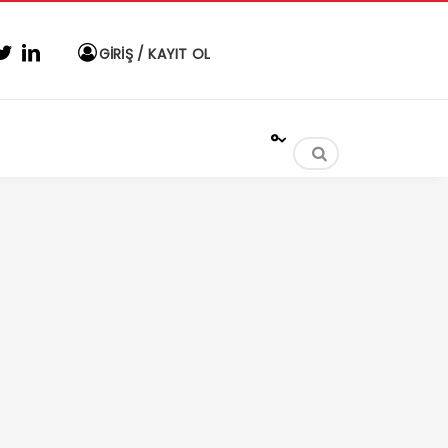
GİRİŞ / KAYIT OL
°