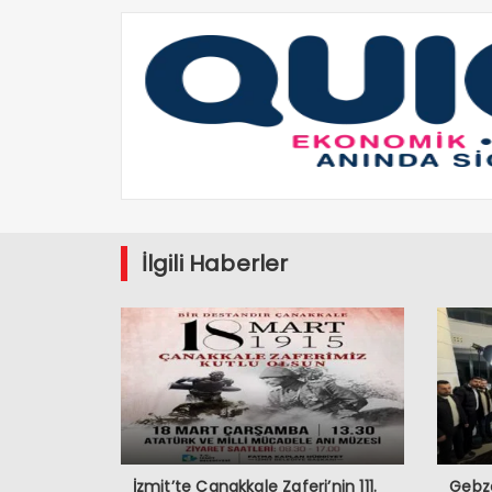
İlgili Haberler
İzmit’te Çanakkale Zaferi’nin 111.
Gebze