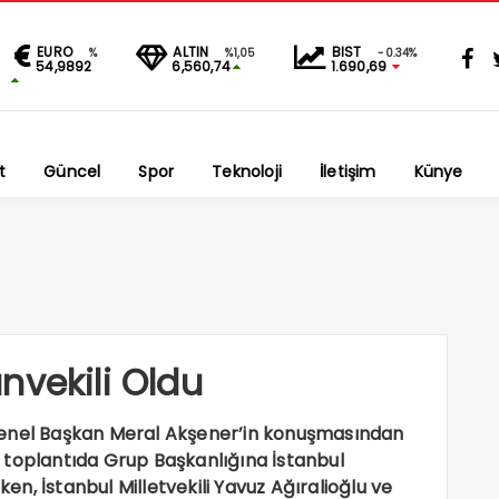
EURO
ALTIN
BIST
%
%1,05
-0.34%
54,9892
6,560,74
1.690,69
t
Güncel
Spor
Teknoloji
İletişim
Künye
nvekili Oldu
i. Genel Başkan Meral Akşener’in konuşmasından
 toplantıda Grup Başkanlığına İstanbul
ken, İstanbul Milletvekili Yavuz Ağıralioğlu ve