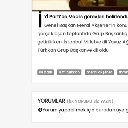
İ
Yİ Parti’de Meclis görevleri belirlendi.
Genel Başkan Meral Akşener’in konu
gerçekleşen toplantıda Grup Başkanlığı
getirilirken, İstanbul Milletvekili Yavuz A
Türkkan Grup Başkanvekili oldu.
iyi parti
lütfi türkkan
meral akşener
tbmm
YORUMLAR
(İLK YORUMU SİZ YAZIN)
Yorum yapabilmek için
buradan
üye gi