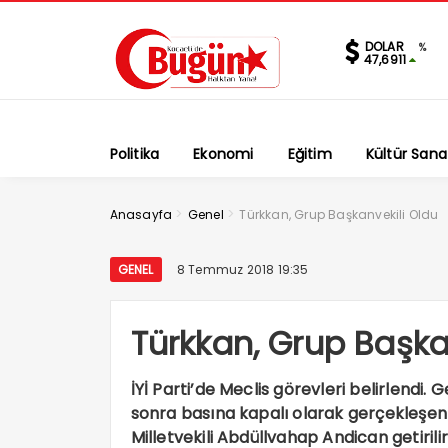
DOLAR
%
47,6911
Politika
Ekonomi
Eğitim
Kültür Sana
>
>
Anasayfa
Genel
Türkkan, Grup Başkanvekili Oldu
GENEL
8 Temmuz 2018 19:35
Türkkan, Grup Başka
İYİ Parti’de Meclis görevleri belirlend
sonra basına kapalı olarak gerçekleşen
Milletvekili Abdüllvahap Andican getirilir