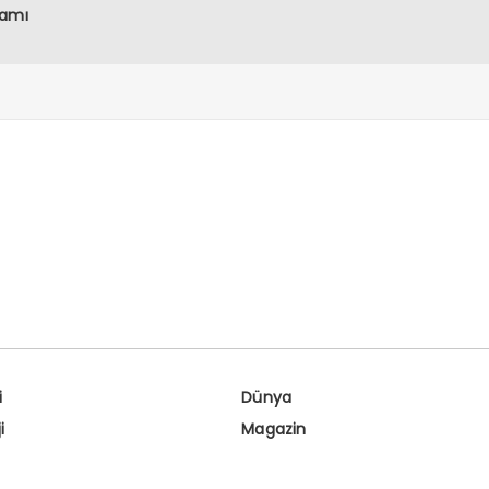
ramı
i
Dünya
i
Magazin