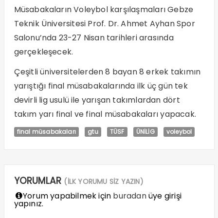
Müsabakaların Voleybol karşılaşmaları Gebze
Teknik Üniversitesi Prof. Dr. Ahmet Ayhan Spor
Salonu’nda 23-27 Nisan tarihleri arasında
gerçekleşecek.
Çeşitli üniversitelerden 8 bayan 8 erkek takımın
yarıştığı final müsabakalarında ilk üç gün tek
devirli lig usulü ile yarışan takımlardan dört
takım yarı final ve final müsabakaları yapacak.
final müsabakaları
gtu
TÜSF
ÜNİLİG
voleybol
YORUMLAR
(İLK YORUMU SİZ YAZIN)
Yorum yapabilmek için
buradan
üye girişi
yapınız.