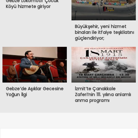
Gebze Lokomotif Çocuk
Köyü hizmete giriyor
Büyükşehir, yeni hizmet
binaları ile itfaiye teşkilatını
güçlendiriyor;
Gebze’de Aşıklar Gecesine
İzmit’te Çanakkale
Yoğun İlgi
Zaferi’nin 111. yılına anlamlı
anma programı