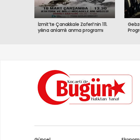
İzmit’te Çanakkale Zaferi’nin 111.
Gebze
yılına anlamlı anma programı
Prog
Güncel
Ekonom