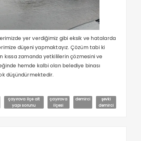
lerimizde yer verdiğimiz gibi eksik ve hatalarda
erimize düşeni yapmaktayız. Çözüm tabi ki
i en kıssa zamanda yetkililerin çözmesini ve
eğinde hemde kalbi olan belediye binası
çok düşündürmektedir.
çayırova ilçe alt
çayırova
demirci
şevki
yapı sorunu
ilçesi
demirci