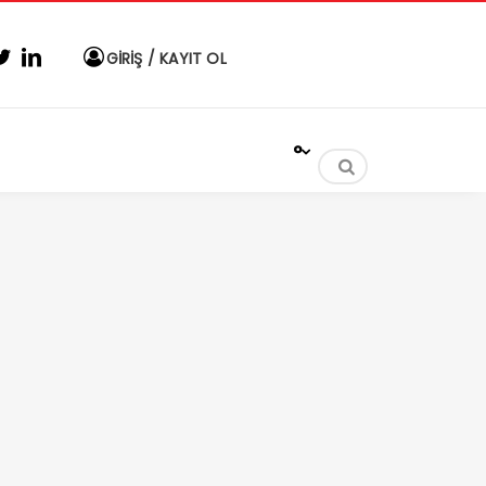
GİRİŞ / KAYIT OL
°