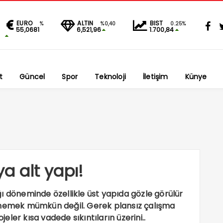
EURO
ALTIN
BIST
%
%0,40
0.25%
55,0681
6,521,96
1.700,84
t
Güncel
Spor
Teknoloji
İletişim
Künye
ya alt yapı!
ı döneminde özellikle üst yapıda gözle görülür
etmemek mümkün değil. Gerek plansız çalışma
ler kısa vadede sıkıntıların üzerini..