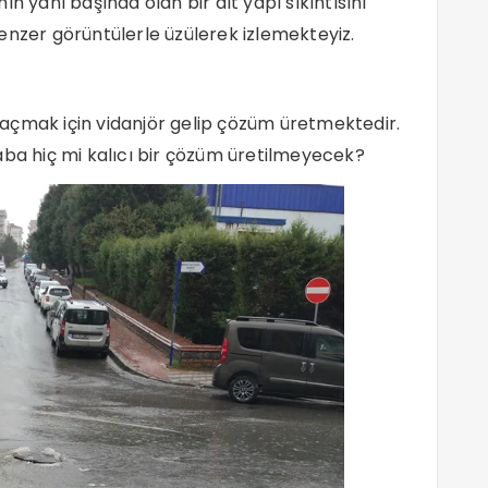
n yanı başında olan bir alt yapı sıkıntısını
er görüntülerle üzülerek izlemekteyiz.
yı açmak için vidanjör gelip çözüm üretmektedir.
aba hiç mi kalıcı bir çözüm üretilmeyecek?