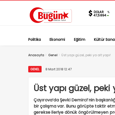
DOLAR
%
47,5894
Politika
Ekonomi
Eğitim
Kültür Sana
>
>
Anasayfa
Genel
Üst yapı güzel, peki ya alt yapı!
GENEL
8 Mart 2018 12:47
Üst yapı güzel, peki 
Çayırova’da Şevki Demirci’nin başkanlığ
bir çalışma var. Bunu görüpte taktir 
gerekse ileriye dönük öngörülmeyen proje