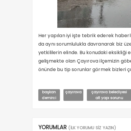
Her yapılan iyi işte tebrik ederek haber
da aynı sorumlulukla davranarak biz üz
yetkililerin elinde. Bu konudaki eksikliğ
gelişmekte olan Çayırova ilçemizin göb
önünde bu tip sorunlar görmek bizleri 
başkan
çayırova
çayırova belediyesi
demirci
alt yapı sorunu
YORUMLAR
(İLK YORUMU SİZ YAZIN)