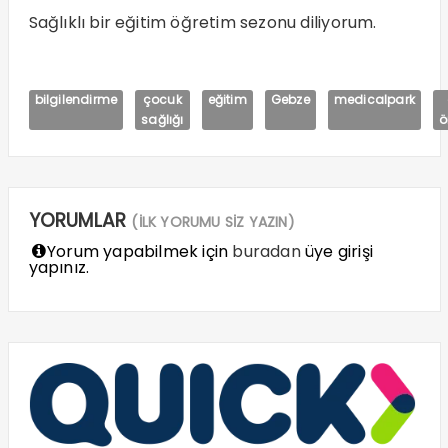
Sağlıklı bir eğitim öğretim sezonu diliyorum.
bilgilendirme
çocuk
eğitim
Gebze
medicalpark
sağlığı
ö
YORUMLAR
(İLK YORUMU SİZ YAZIN)
Yorum yapabilmek için
buradan
üye girişi
yapınız.