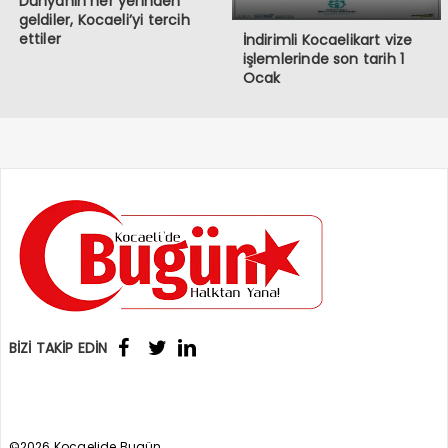
Dünyanın her yerinden
geldiler, Kocaeli’yi tercih
ettiler
İndirimli Kocaelikart vize
işlemlerinde son tarih 1
Ocak
BİZİ TAKİP EDİN
©2026 Kocaelide Bugün