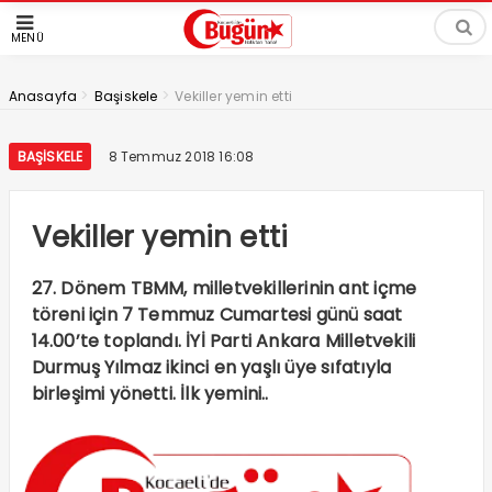
MENÜ
>
>
Anasayfa
Başiskele
Vekiller yemin etti
BAŞISKELE
8 Temmuz 2018 16:08
Vekiller yemin etti
27. Dönem TBMM, milletvekillerinin ant içme
töreni için 7 Temmuz Cumartesi günü saat
14.00’te toplandı. İYİ Parti Ankara Milletvekili
Durmuş Yılmaz ikinci en yaşlı üye sıfatıyla
birleşimi yönetti. İlk yemini..