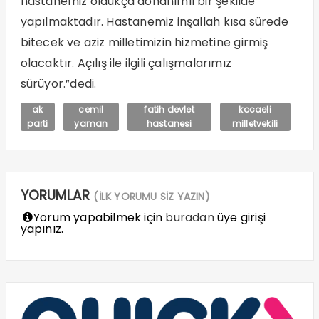
hastanemiz oldukça donanımlı bir şekilde
yapılmaktadır. Hastanemiz inşallah kısa sürede
bitecek ve aziz milletimizin hizmetine girmiş
olacaktır. Açılış ile ilgili çalışmalarımız
sürüyor.”dedi.
ak
cemil
fatih devlet
kocaeli
parti
yaman
hastanesi
milletvekili
YORUMLAR
(İLK YORUMU SİZ YAZIN)
Yorum yapabilmek için
buradan
üye girişi
yapınız.