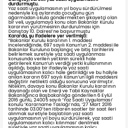
durdurmuştu.
Yaz saati uygulamasının yıl boyu sürdürülmesi
nedeniyle kış aylarında çocuğunu gün
ağarmadan okula göndermekten şikayetçi olan
bir veli, uygulamaya konu olan Bakanlar Kurulu
kararının yürütmesinin durdurulması için
Danıştay 10. Dairesi’ne başvurmuştu
Kararda, şu ifadelere yer verilmişti:
“Bakanlar Kurulu kararının 1. maddesi
incelendiğinde, 697 sayılı Kanun’un 2. maddesi ile
Bakanlar Kuruluna başlangıç ve bitiş tarihlerini
belirlemek suretiyle yaz saati uygulanması
konusunda verilen yetkinin sürekli hale
getirilerek Kanun’un verdiği yetki kullanımının
aşıldığı, başka bir ifadeyle yaz saati
uygulamasının kalıcı hale getirildiği ve bu haliyle
anılan kararın 697 sayılı Kanun’un ilgili maddesni
değiştirir netilekti olduğu sonucuna varılmıştır.
Nitekim, davaya konu Bakanlar Kurulu kararının
dayanağı olan ve Enerji ve Tabii Kaynaklar
Bakanlığınca Başbakanlığa gönderilen 6 Eylül
2016 günlü, 24005 sayılı ‘Yaz Saati Uygulaması’
konulu ‘Kararname Taslağı’nda, ’27 Mart 2016
tarihinde 03.00’ten itibaren saatler bir saat ileri
alınmak suretiyle başlatılan yaz saati
uygulamasının yıl boyu sürdürülerek, yaz saati
uygulamasının kalıcı kılınması’ denilmek
suretiyle yaz saati uygulamasının kalıcı