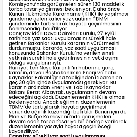
Komisyonu’nda görüşmeleri süren 130 maddelik
torba tasarıya girmesi bekleniyor. Daha önce
Kanun Hükmünde Kararname (KHK) ile yapılması
gündeme gelen kalıcı yaz saatinin TBMM
gündeminde tartışılarak hayata geçirilmesinin
benimsendiği belirtiliyor.
Danıştay İdari Dava Daireleri Kurulu, 27 Eylül
tarihinde yaz saati uygulamasını sürekli hale
getiren Bakanlar Kurulu kararının yürütmesini
durdurmuştu. Kararda, yaz saati uygulaması
konusunda Bakanlar Kurulu’na verilen sınırlı
yetkinin sürekli hale getirilmesinin yetki aşımı
olduğu vurgulanmıştı.
Hürriyet’ten Neşe Karanfil’in haberine göre,
Kararın, davalı Başbakanlık ile Enerji ve Tabii
Kaynaklar Bakanlığı’na tebliğinden itibaren en
geç 30 gün içinde uygulanması gerekiyor. Bu
kararın ardından Enerji ve Tabii Kaynaklar
Bakanı Berat Albayrak, uygulamanın devam
edeceğini açıkladı. Düzenlemenin KHK ile olması
bekleniyordu. Ancak eğilimin, düzenlemenin
TBMM’de tartışılarak hayata geçirilmesi
yönünde ağırlık kazandığı belirtildi. Bunun için de
Plan ve Bütçe Komisyonu’nda görüşmeleri
devam eden torba tasarıya bir önerge verilerek
düzenlemenin yasayla hayata geçirileceği
kaydediliyor.
Danıştay, sürekli yaz saati uygulamasını