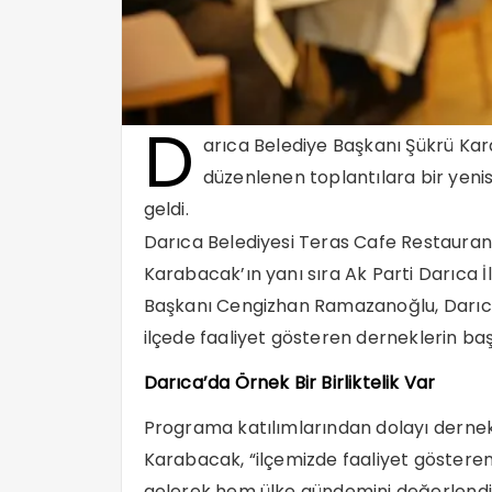
D
arıca Belediye Başkanı Şükrü Kar
düzenlenen toplantılara bir yenis
geldi.
Darıca Belediyesi Teras Cafe Restaur
Karabacak’ın yanı sıra Ak Parti Darıca İl
Başkanı Cengizhan Ramazanoğlu, Darıca
ilçede faaliyet gösteren derneklerin başk
Darıca’da Örnek Bir Birliktelik Var
Programa katılımlarından dolayı derne
Karabacak, “ilçemizde faaliyet gösteren
gelerek hem ülke gündemini değerlendi