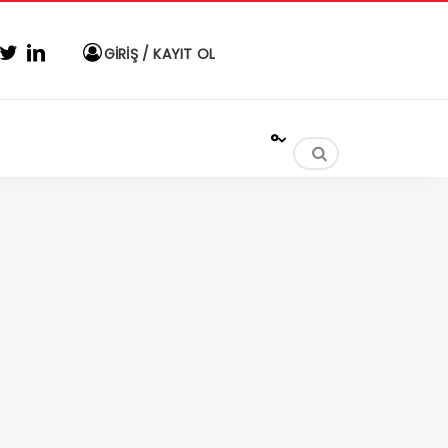
GİRİŞ / KAYIT OL
°