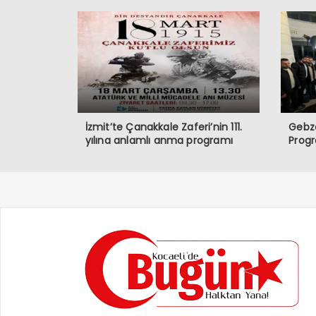
İzmit’te Çanakkale Zaferi’nin 111.
Gebze
yılına anlamlı anma programı
Prog