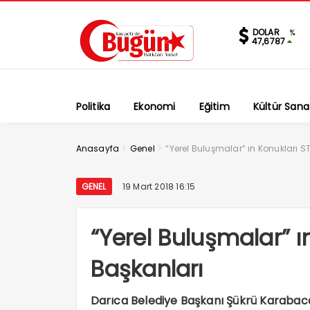
DOLAR
%
47,6787
Politika
Ekonomi
Eğitim
Kültür Sana
>
>
Anasayfa
Genel
“Yerel Buluşmalar” ın Konukları S
GENEL
19 Mart 2018 16:15
“Yerel Buluşmalar” ı
Başkanları
Darıca Belediye Başkanı Şükrü Karabaca