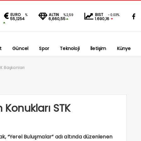
EURO
ALTIN
BIST
%
%2,59
-0.03%
55,1254
6,660,55
1.690,16
t
Güncel
Spor
Teknoloji
İletişim
Künye
TK Başkanları
n Konukları STK
k, “Yerel Buluşmalar” adı altında düzenlenen