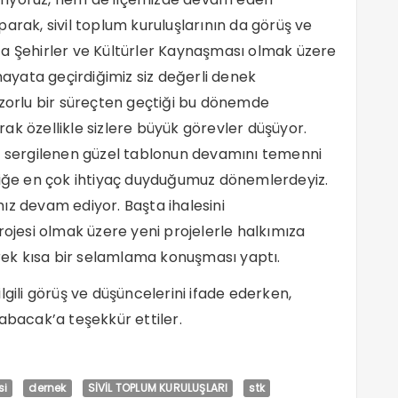
arak, sivil toplum kuruluşlarının da görüş ve
ta Şehirler ve Kültürler Kaynaşması olmak üzere
 hayata geçirdiğimiz siz değerli denek
 zorlu bir süreçten geçtiği bu dönemde
ak özellikle sizlere büyük görevler düşüyor.
de sergilenen güzel tablonun devamını temenni
rliğe en çok ihtiyaç duyduğumuz dönemlerdeyiz.
ız devam ediyor. Başta ihalesini
rojesi olmak üzere yeni projelerle halkımıza
ek kısa bir selamlama konuşması yaptı.
lgili görüş ve düşüncelerini ifade ederken,
abacak’a teşekkür ettiler.
si
dernek
SİVİL TOPLUM KURULUŞLARI
stk