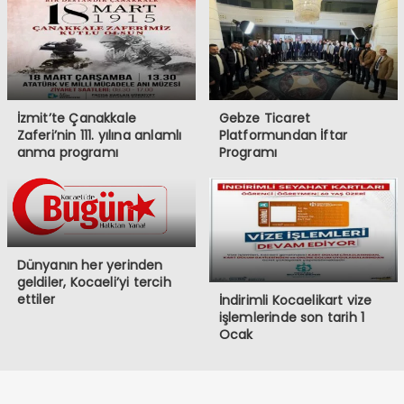
İzmit’te Çanakkale
Gebze Ticaret
Zaferi’nin 111. yılına anlamlı
Platformundan İftar
anma programı
Programı
Dünyanın her yerinden
geldiler, Kocaeli’yi tercih
ettiler
İndirimli Kocaelikart vize
işlemlerinde son tarih 1
Ocak