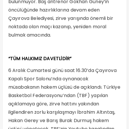
bulunmuyor. Baş antrenör Gökhan Güney’in
öncülüğünde hazırlıklarına devam eden
Çayırova Belediyesi, zirve yarışında önemli bir
noktada olan maçı kazanıp, yeniden moral
bulmak amacında.
“TÜM HALKIMIZ DAVETLİDİR”
6 Aralık Cumartesi günü saat 16.30’da Çayırova
Kapalı Spor Salonu’nda oynanacak
müsabakanın hakem üçlüsü de açıklandı. Türkiye
Basketbol Federasyonu’ndan (TBF) yapılan
açıklamaya göre, zirve hattını yakından
ilgilendiren zorlu karşılaşmayı İbrahim Altıntaş,
Hakan Gerey ve Barış Burak Durmuş hakem
üçlüsü yönetecek. TBF’nin Youtube kanalından