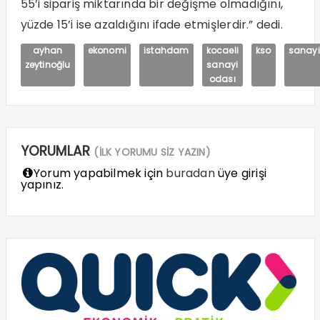
55’i sipariş miktarında bir değişme olmadığını,
yüzde 15’i ise azaldığını ifade etmişlerdir.” dedi.
ayhan
ekonomi
istahdam
kocaeli
kso
sanayi
zeytinoğlu
sanayi
odası
YORUMLAR
(İLK YORUMU SİZ YAZIN)
Yorum yapabilmek için
buradan
üye girişi
yapınız.