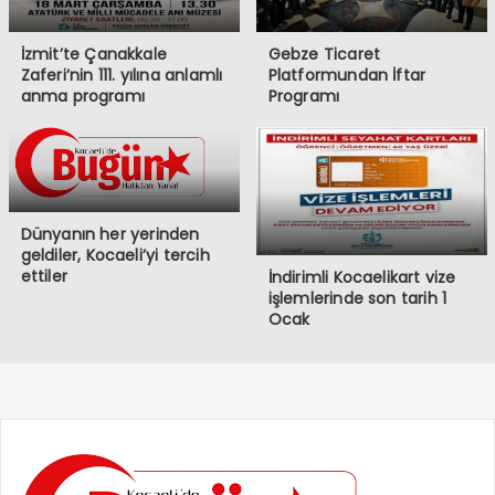
İzmit’te Çanakkale
Gebze Ticaret
Zaferi’nin 111. yılına anlamlı
Platformundan İftar
anma programı
Programı
Dünyanın her yerinden
geldiler, Kocaeli’yi tercih
ettiler
İndirimli Kocaelikart vize
işlemlerinde son tarih 1
Ocak