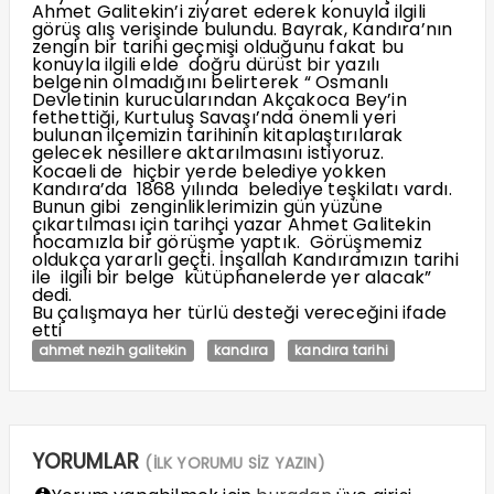
Ahmet Galitekin’i ziyaret ederek konuyla ilgili
görüş alış verişinde bulundu. Bayrak, Kandıra’nın
zengin bir tarihi geçmişi olduğunu fakat bu
konuyla ilgili elde doğru dürüst bir yazılı
belgenin olmadığını belirterek “ Osmanlı
Devletinin kurucularından Akçakoca Bey’in
fethettiği, Kurtuluş Savaşı’nda önemli yeri
bulunan ilçemizin tarihinin kitaplaştırılarak
gelecek nesillere aktarılmasını istiyoruz.
Kocaeli de hiçbir yerde belediye yokken
Kandıra’da 1868 yılında belediye teşkilatı vardı.
Bunun gibi zenginliklerimizin gün yüzüne
çıkartılması için tarihçi yazar Ahmet Galitekin
hocamızla bir görüşme yaptık. Görüşmemiz
oldukça yararlı geçti. İnşallah Kandıramızın tarihi
ile ilgili bir belge kütüphanelerde yer alacak”
dedi.
Bu çalışmaya her türlü desteği vereceğini ifade
etti
ahmet nezih galitekin
kandıra
kandıra tarihi
YORUMLAR
(İLK YORUMU SİZ YAZIN)