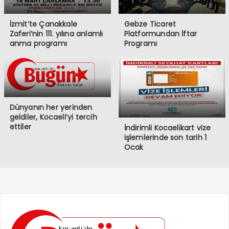
İzmit’te Çanakkale
Gebze Ticaret
Zaferi’nin 111. yılına anlamlı
Platformundan İftar
anma programı
Programı
Dünyanın her yerinden
geldiler, Kocaeli’yi tercih
ettiler
İndirimli Kocaelikart vize
işlemlerinde son tarih 1
Ocak