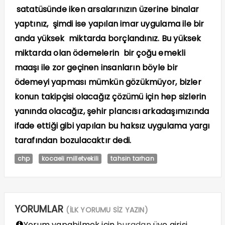
satatüsünde iken arsalarınızın üzerine binalar
yaptınız, şimdi ise yapılan imar uygulama ile bir
anda yüksek miktarda borçlandınız. Bu yüksek
miktarda olan ödemelerin bir çoğu emekli
maaşı ile zor geçinen insanların böyle bir
ödemeyi yapması mümkün gözükmüyor, bizler
konun takipçisi olacağız çözümü için hep sizlerin
yanında olacağız, şehir plancısı arkadaşımızında
ifade ettiği gibi yapılan bu haksız uygulama yargı
tarafından bozulacaktır dedi.
chp
kocaeli milletvekili
tahsin tarhan
YORUMLAR
(İLK YORUMU SİZ YAZIN)
Yorum yapabilmek için
buradan
üye girişi