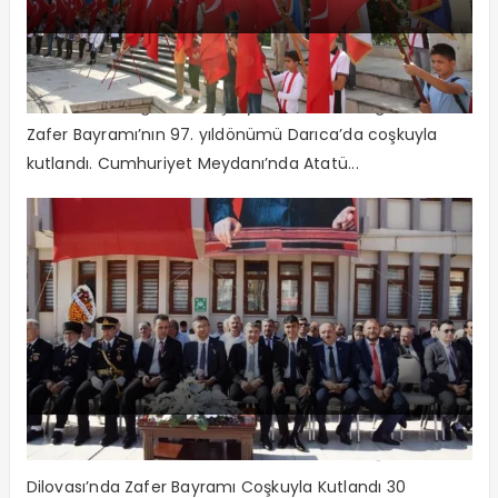
Darıca’da Coşkulu 30 Ağustos
Darıca’da 30 Ağustos coşkuyla kutlandı 30 Ağustos
Zafer Bayramı’nın 97. yıldönümü Darıca’da coşkuyla
kutlandı. Cumhuriyet Meydanı’nda Atatü...
Dilovası’nda Zafer Bayramı Coşkusu
Dilovası’nda Zafer Bayramı Coşkuyla Kutlandı 30