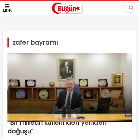
MENÜ
zafer bayramı
“Bir milletin küllerinden yeniden
doğuşu”