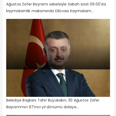
Ağustos Zafer Bayramı sebebiyle Sabah saat 09.00'da
kaymakamlık makamında Dilovası Kaymakam...
“Tüm halkımızın 30 Ağustos Zafer
Bayramı’nı kutluyorum”
Başkan Zafer Bayramını Kutladı Kocaeli Büyükşehir
Belediye Başkanı Tahir Büyükakın, 30 Ağustos Zafer
Bayramı’nın 97’inci yıl dönümü dolayıs...