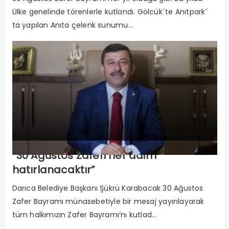
Ülke genelinde törenlerle kutlandı. Gölcük´te Anıtpark´
ta yapılan Anıta çelenk sunumu...
“30 Ağustos Zaferi her daim
hatırlanacaktır”
Darıca Belediye Başkanı Şükrü Karabacak 30 Ağustos
Zafer Bayramı münasebetiyle bir mesaj yayınlayarak
tüm halkımızın Zafer Bayramı’nı kutlad...