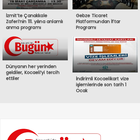
İzmit’te Çanakkale
Gebze Ticaret
Zaferi’nin 111. yılına anlamlı
Platformundan İftar
anma programı
Programı
Dünyanın her yerinden
geldiler, Kocaeli’yi tercih
ettiler
İndirimli Kocaelikart vize
işlemlerinde son tarih 1
Ocak