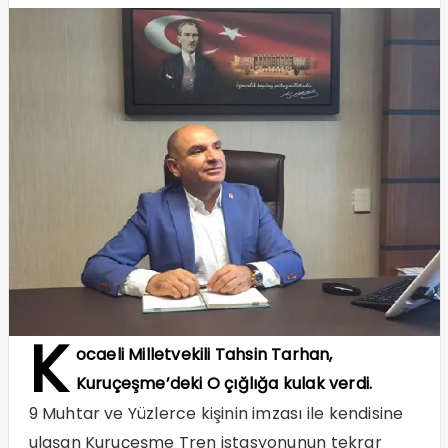
K
ocaeli Milletvekili Tahsin Tarhan,
Kuruçeşme’deki O çığlığa kulak verdi.
9 Muhtar ve Yüzlerce kişinin imzası ile kendisine
ulaşan Kuruçeşme Tren istasyonunun tekrar