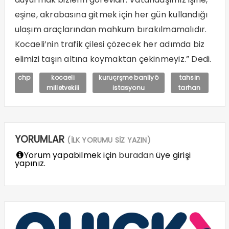
eşine, akrabasına gitmek için her gün kullandığı
ulaşım araçlarından mahkum bırakılmamalıdır.
Kocaeli’nin trafik çilesi çözecek her adımda biz
elimizi taşın altına koymaktan çekinmeyiz.” Dedi.
chp
kocaeli
kuruçrşme banliyö
tahsin
milletvekili
istasyonu
tarhan
YORUMLAR
(İLK YORUMU SİZ YAZIN)
Yorum yapabilmek için
buradan
üye girişi
yapınız.