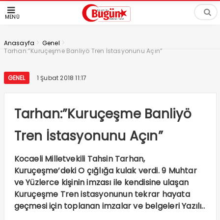
MENÜ
>
>
Anasayfa
Genel
Tarhan:”Kuruçeşme Banliyö Tren İstasyonunu Açın”
GENEL
1 Şubat 2018 11:17
Tarhan:”Kuruçeşme Banliyö
Tren İstasyonunu Açın”
Kocaeli Milletvekili Tahsin Tarhan,
Kuruçeşme’deki O çığlığa kulak verdi. 9 Muhtar
ve Yüzlerce kişinin imzası ile kendisine ulaşan
Kuruçeşme Tren istasyonunun tekrar hayata
geçmesi için toplanan imzalar ve belgeleri Yazılı..