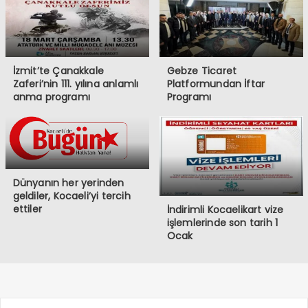
İzmit’te Çanakkale
Gebze Ticaret
Zaferi’nin 111. yılına anlamlı
Platformundan İftar
anma programı
Programı
Dünyanın her yerinden
geldiler, Kocaeli’yi tercih
ettiler
İndirimli Kocaelikart vize
işlemlerinde son tarih 1
Ocak