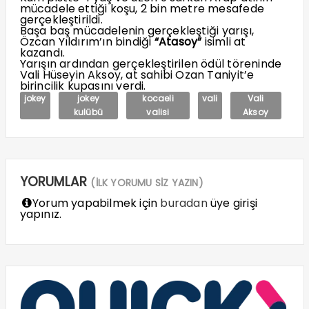
mücadele ettiği koşu, 2 bin metre mesafede
gerçekleştirildi.
Başa baş mücadelenin gerçekleştiği yarışı,
Özcan Yıldırım’ın bindiği
“Atasoy”
isimli at
kazandı.
Yarışın ardından gerçekleştirilen ödül töreninde
Vali Hüseyin Aksoy, at sahibi Ozan Taniyit’e
birincilik kupasını verdi.
jokey
jokey
kocaeli
vali
Vali
kulübü
valisi
Aksoy
YORUMLAR
(İLK YORUMU SİZ YAZIN)
Yorum yapabilmek için
buradan
üye girişi
yapınız.