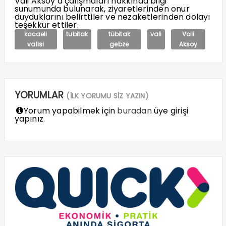
Vali Aksoy’a çalışmaları hakkında bilgi
sunumunda bulunarak, ziyaretlerinden onur
duyduklarını belirttiler ve nezaketlerinden dolayı
teşekkür ettiler.
kocaeli
tubitak
tübitak
vali
Vali
valisi
gebze
Aksoy
YORUMLAR
(İLK YORUMU SİZ YAZIN)
Yorum yapabilmek için
buradan
üye girişi
yapınız.