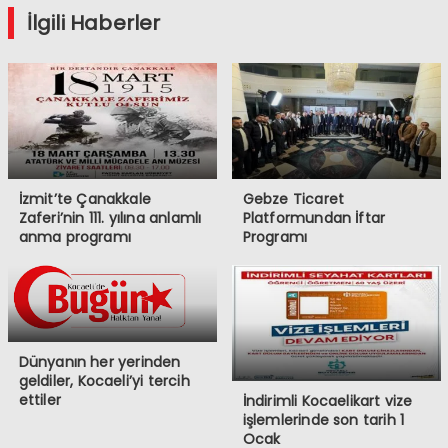
İlgili Haberler
İzmit’te Çanakkale
Gebze Ticaret
Zaferi’nin 111. yılına anlamlı
Platformundan İftar
anma programı
Programı
Dünyanın her yerinden
geldiler, Kocaeli’yi tercih
ettiler
İndirimli Kocaelikart vize
işlemlerinde son tarih 1
Ocak