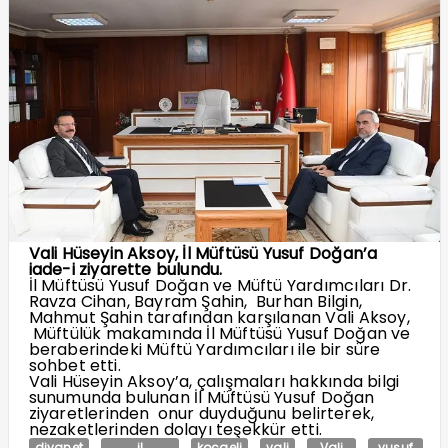
Vali Hüseyin Aksoy, İl Müftüsü Yusuf Doğan’a
iade-i ziyarette bulundu.
İl Müftüsü Yusuf Doğan ve Müftü Yardımcıları Dr.
Ravza Cihan, Bayram Şahin, Burhan Bilgin,
Mahmut Şahin tarafından karşılanan Vali Aksoy,
Müftülük makamında İl Müftüsü Yusuf Doğan ve
beraberindeki Müftü Yardımcıları ile bir süre
sohbet etti.
Vali Hüseyin Aksoy’a, çalışmaları hakkında bilgi
sunumunda bulunan İl Müftüsü Yusuf Doğan
ziyaretlerinden onur duyduğunu belirterek,
nezaketlerinden dolayı teşekkür etti.
diyanet
il
kocaeli
vali
Vali
yusuf