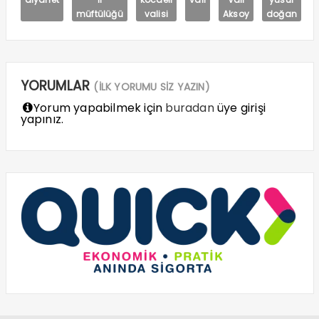
müftülüğü
valisi
Aksoy
doğan
YORUMLAR
(İLK YORUMU SİZ YAZIN)
Yorum yapabilmek için
buradan
üye girişi
yapınız.