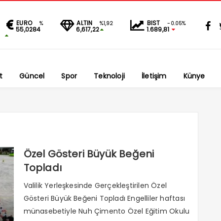
EURO
ALTIN
BIST
%
%1,92
-0.05%
55,0284
6,617,22
1.689,81
t
Güncel
Spor
Teknoloji
İletişim
Künye
Özel Gösteri Büyük Beğeni
Topladı
Valilik Yerleşkesinde Gerçekleştirilen Özel
Gösteri Büyük Beğeni Topladı Engelliler haftası
münasebetiyle Nuh Çimento Özel Eğitim Okulu