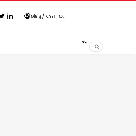
GİRİŞ / KAYIT OL
°